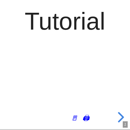
Tutorial
🚪
🖨
1