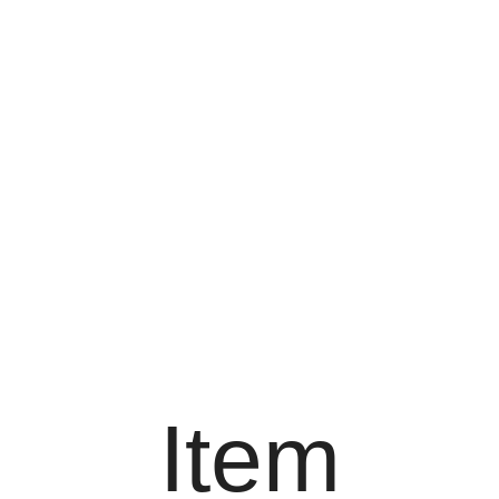
Item
Item