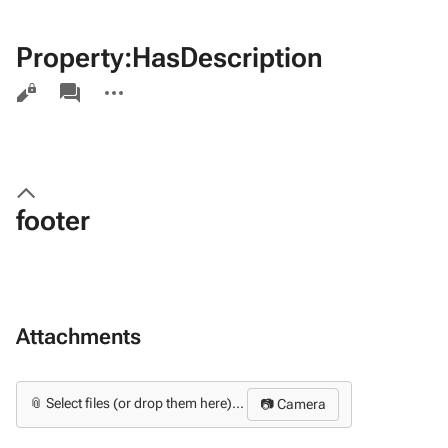
Property:HasDescription
Views
associated-
More
pages
actions
footer
Attachments
📎 Select files (or drop them here)...
📷 Camera