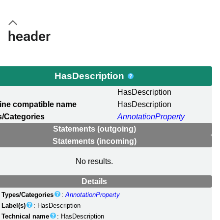
header
HasDescription
l
HasDescription
ine compatible name
HasDescription
/Categories
AnnotationProperty
Statements (outgoing)
Statements (incoming)
No results.
Details
Types/Categories
:
AnnotationProperty
Label(s)
: HasDescription
Technical name
: HasDescription