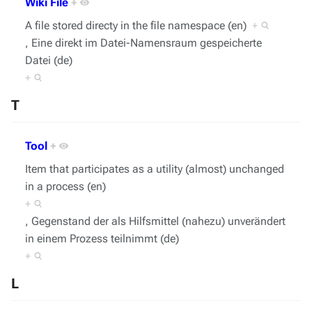
Wiki File
+
A file stored directy in the file namespace (en)
+
, Eine direkt im Datei-Namensraum gespeicherte
Datei (de)
+
T
Tool
+
Item that participates as a utility (almost) unchanged
in a process (en)
+
, Gegenstand der als Hilfsmittel (nahezu) unverändert
in einem Prozess teilnimmt (de)
+
L