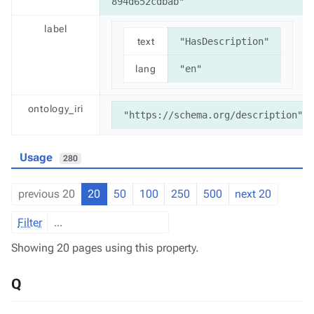
894d652cdbab"
label
text
"HasDescription"
lang
"en"
ontology_iri
"https://schema.org/description"
Usage
280
previous 20
20
50
100
250
500
next 20
Filter
Showing 20 pages using this property.
Q